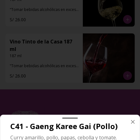
"Tomar bebidas alcohólicas en exceso 
es dañino para la salud"
S/ 26.00
Vino Tinto de la Casa 187
ml
187 ml 

"Tomar bebidas alcohólicas en exceso 
es dañino para la salud"
S/ 26.00
C41 - Gaeng Karee Gai (Pollo)
Curry amarillo, pollo, papas, cebolla y tomate.