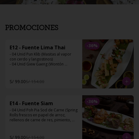
PROMOCIONES
-
36
%
E12 - Fuente Lima Thai
- 04 Unid Pun Klib (Masitas al vapor 
con cerdo y langostinos)

- 04 Unid Giew Gaeng (Wontón 
arrebozado rellenos de langostinos y 
cerdo)

- 04 Unid Poh Pia Thot (Spring Rolls 
S/ 99.00
S/ 154.00
crocantes rellenos de cerdo y 
vegetales) 

- 04 Unid Poh Pia Sod de Langostinos 
(Spring Rolls frescos de papel de 
-
36
%
E14 - Fuente Siam
arroz, rellenos de langostinos, fideo 
de arroz, zanahoria y cilantro)
- 04 Unid Poh Pia Sod de Carne (Spring 
Rolls frescos en papel de arroz, 
rellenos de carne de res, pimiento, 
cebolla blanca, palta, lechuga) 

- 05 Unid Panko Coco (Langostinos 
empanizados al panko y coco) 

S/ 99.00
S/ 154.00