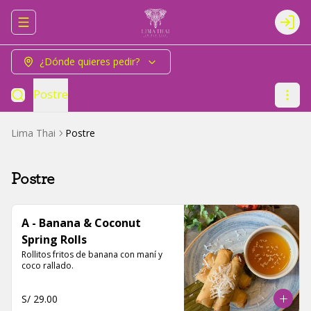
Abrir menu de navegación
Logi
¿Dónde quieres pedir?
Postre
Lima Thai
Postre
Postre
A - Banana & Coconut
Spring Rolls
Rollitos fritos de banana con maní y 
coco rallado.
S/ 29.00